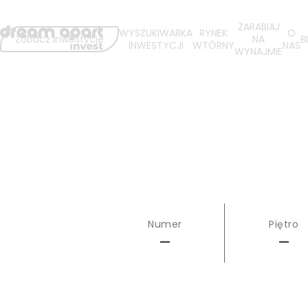
ZARABIAJ
WYSZUKIWARKA
RYNEK
O
Zobacz inwestycje
NA
B
INWESTYCJI
WTÓRNY
NAS
WYNAJMIE
Numer
Piętro
—
—