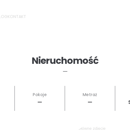
LOG
KONTAKT
Nieruchomość
—
Pokoje
Metraż
—
—