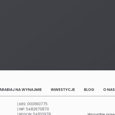
ARABIAJ NA WYNAJMIE
INWESTYCJE
BLOG
O NAS
| KRS: 0001160775
| NIP: 5482670870
| REGON: 541132978
Wszystkie praw