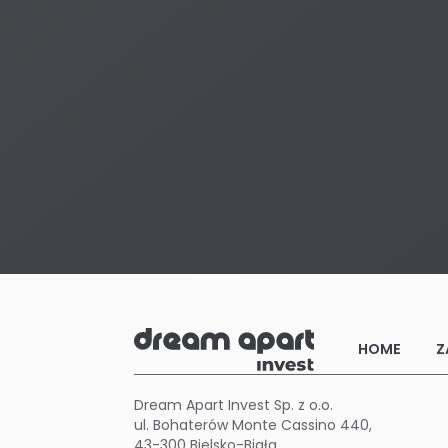
HOME
Z
Dream Apart Invest Sp. z o.o.
ul. Bohaterów Monte Cassino 440,
43-300 Bielsko-Biała