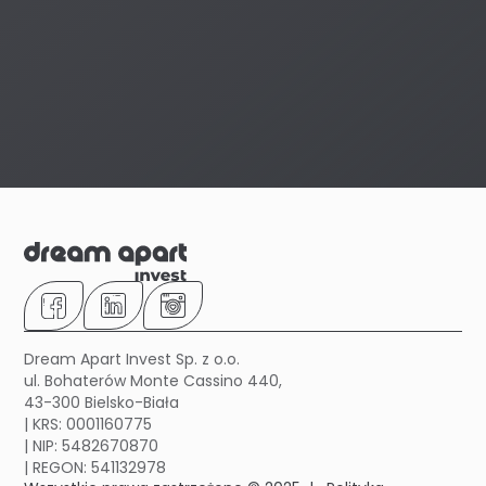
Dream Apart Invest Sp. z o.o.
ul. Bohaterów Monte Cassino 440,
43-300 Bielsko-Biała
| KRS: 0001160775
| NIP: 5482670870
| REGON: 541132978