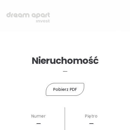
Nieruchomość
—
Pobierz PDF
Numer
Piętro
—
—