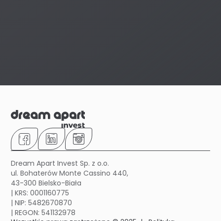
Dream Apart Invest Sp. z o.o.
ul. Bohaterów Monte Cassino 440,
43-300 Bielsko-Biała
| KRS: 0001160775
| NIP: 5482670870
| REGON: 541132978