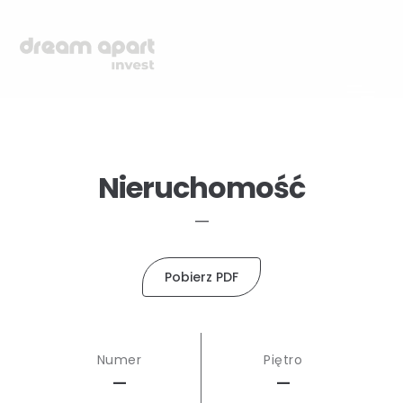
Nieruchomość
—
Pobierz PDF
Numer
Piętro
—
—