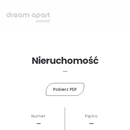
Nieruchomość
—
Pobierz PDF
Numer
Piętro
—
—