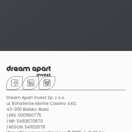
Dream Apart Invest Sp. z o.o.
ul. Bohaterów Monte Cassino 440,
43-300 Bielsko-Biała
| KRS: 0001160775
| NIP: 5482670870
| REGON: 541132978