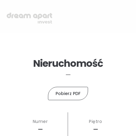
Nieruchomość
—
Pobierz PDF
Numer
Piętro
—
—