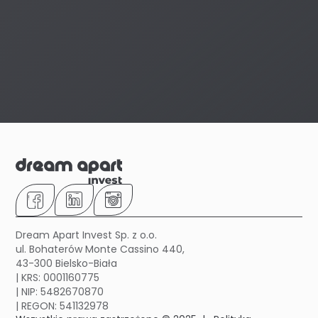
Dream Apart Invest Sp. z o.o.
ul. Bohaterów Monte Cassino 440,
43-300 Bielsko-Biała
| KRS: 0001160775
| NIP: 5482670870
| REGON: 541132978